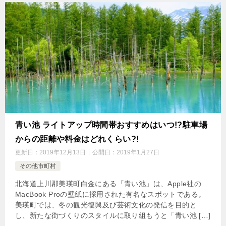
青い池 ライトアップ時間帯おすすめはいつ!?駐車場
からの距離や料金はどれくらい?!
更新日：
2019年12月13日
公開日：
2019年1月27日
その他市町村
北海道上川郡美瑛町白金にある「青い池」は、Apple社の
MacBook Proの壁紙に採用された有名なスポットである。
美瑛町では、冬の観光復興及び芸術文化の発信を目的と
し、新たな街づくりのスタイルに取り組もうと「青い池 […]